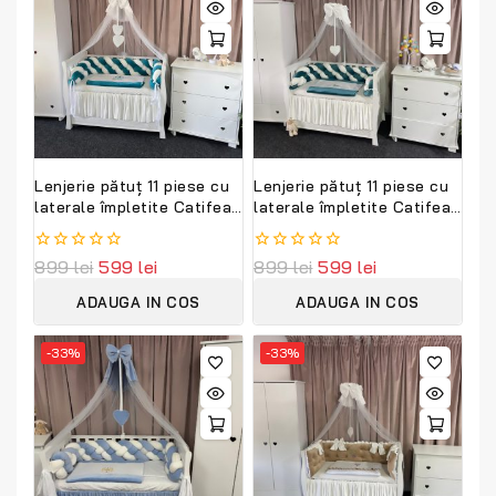
Lenjerie pătuț 11 piese cu
Lenjerie pătuț 11 piese cu
laterale împletite Catifea
laterale împletite Catifea
Verde Smarald – Set
Verde Smarald – Set
complet personalizabil din
complet personalizabil
0
899
lei
599
lei
0
899
lei
599
lei
catifea moale și bumbac
PeppiBambini
out
out
natural PeppiBambini
of
of
ADAUGA IN COS
ADAUGA IN COS
5
5
-33%
-33%