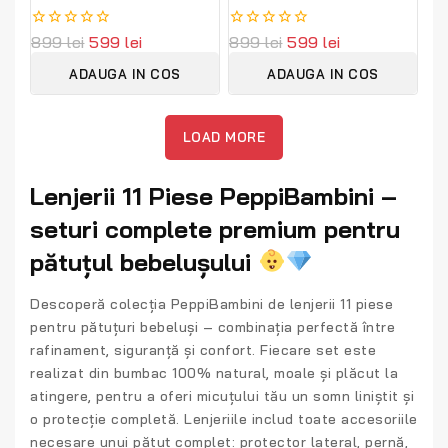
personalizabil din catifea
complet personalizabil din
moale și bumbac premium
catifea moale și bumbac
0
899
lei
599
lei
0
899
lei
599
lei
PeppiBambini
natural PeppiBambini
out
out
of
of
ADAUGA IN COS
ADAUGA IN COS
5
5
LOAD MORE
Lenjerii 11 Piese PeppiBambini –
seturi complete premium pentru
pătuțul bebelușului
Descoperă colecția
PeppiBambini de lenjerii 11 piese
pentru pătuțuri bebeluși
– combinația perfectă între
rafinament, siguranță și confort. Fiecare set este
realizat din
bumbac 100% natural
, moale și plăcut la
atingere, pentru a oferi micuțului tău un somn liniștit și
o protecție completă. Lenjeriile includ toate accesoriile
necesare unui pătuț complet:
protector lateral, pernă,