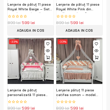
Lenjerie de pătuț 11 piese
Lenjerie de pătuț 11 piese
Royal White Beige – Set
Royal White Pink din
complet premium din
catifea moale – Set
bumbac și catifea moale,
complet personalizabil ,
0
899
lei
599
lei
0
899
lei
599
lei
personalizabil cu nume –
design elegant
out
out
Peppi Bambini
PeppiBambini
of
of
ADAUGA IN COS
ADAUGA IN COS
5
5
-33%
-33%
Lenjerie de pătuț
Lenjerie pătuț 11 piese
personalizată 11 piese
catifea somon – model
Royal Catifea White Pink
împletit PeppiBambini,
PeppiBambini – eleganță
premium,
0
899
lei
599
lei
0
899
lei
599
lei
pentru bebeluși, broderie