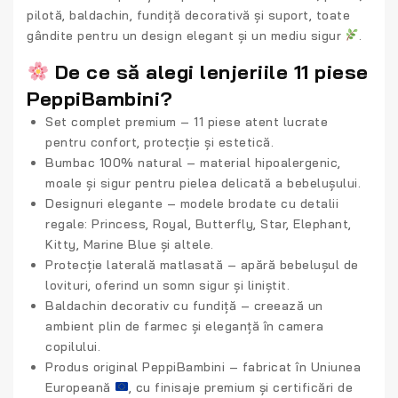
pilotă, baldachin, fundiță decorativă și suport
, toate
gândite pentru un design elegant și un mediu sigur
.
De ce să alegi lenjeriile 11 piese
PeppiBambini?
Set complet premium
– 11 piese atent lucrate
pentru confort, protecție și estetică.
Bumbac 100% natural
– material hipoalergenic,
moale și sigur pentru pielea delicată a bebelușului.
Designuri elegante
– modele brodate cu detalii
regale: Princess, Royal, Butterfly, Star, Elephant,
Kitty, Marine Blue și altele.
Protecție laterală matlasată
– apără bebelușul de
lovituri, oferind un somn sigur și liniștit.
Baldachin decorativ cu fundiță
– creează un
ambient plin de farmec și eleganță în camera
copilului.
Produs original PeppiBambini
– fabricat în Uniunea
Europeană
, cu finisaje premium și certificări de