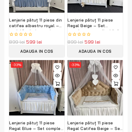
Lenjerie pătuț 11 piese din
Lenjerie pătuț 11 piese
catifea albastru royal –
Regal Beige – Set
model împletit premium
complet personalizabil din
PeppiBambini,
catifea moale și bumbac
0
899
lei
599
lei
0
899
lei
599
lei
personalizabilă
premium PeppiBambini
out
out
of
of
ADAUGA IN COS
ADAUGA IN COS
5
5
-33%
-33%
Lenjerie pătuț 11 piese
Lenjerie pătuț 11 piese
Regal Blue – Set complet
Regal Catifea Beige – Set