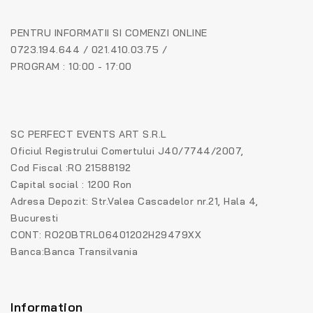
PENTRU INFORMATII SI COMENZI ONLINE
0723.194.644 / 021.410.03.75 /
PROGRAM : 10:00 - 17:00
SC PERFECT EVENTS ART S.R.L
Oficiul Registrului Comertului J40/7744/2007,
Cod Fiscal :RO 21588192
Capital social : 1200 Ron
Adresa Depozit: Str.Valea Cascadelor nr.21, Hala 4,
Bucuresti
CONT: RO20BTRL06401202H29479XX
Banca:Banca Transilvania
Information