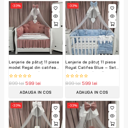
-33%
-33%
Lenjerie de pătuț 11 piese
Lenjerie de pătuț 11 piese
model Regal din catifea
Royal Catifea Blue – Set
roz – set premium
complet premium din
personalizabil
catifea moale și bumbac
0
899
lei
599
lei
0
899
lei
599
lei
PeppiBambini
natural, personalizabil cu
out
out
nume – Peppi Bambini
of
of
ADAUGA IN COS
ADAUGA IN COS
5
5
-33%
-33%