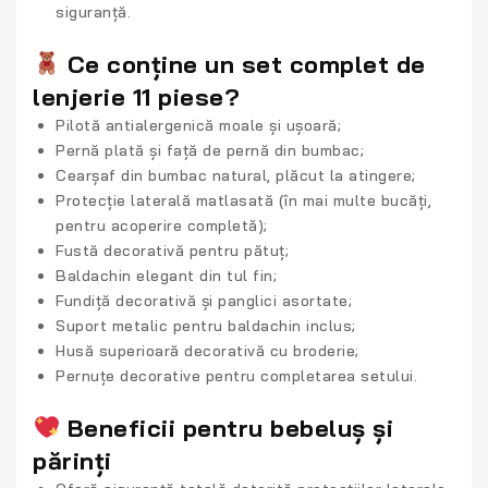
siguranță.
Ce conține un set complet de
lenjerie 11 piese?
Pilotă antialergenică moale și ușoară;
Pernă plată și față de pernă din bumbac;
Cearșaf din bumbac natural, plăcut la atingere;
Protecție laterală matlasată (în mai multe bucăți,
pentru acoperire completă);
Fustă decorativă pentru pătuț;
Baldachin elegant din tul fin;
Fundiță decorativă și panglici asortate;
Suport metalic pentru baldachin inclus;
Husă superioară decorativă cu broderie;
Pernuțe decorative pentru completarea setului.
Beneficii pentru bebeluș și
părinți