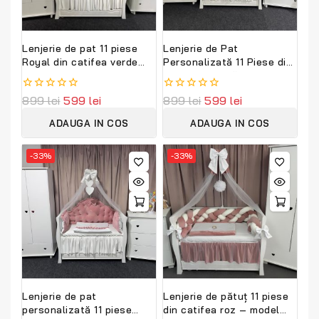
Lenjerie de pat 11 piese
Lenjerie de Pat
Royal din catifea verde
Personalizată 11 Piese din
smarald – Set complet
Catifea Regală Somon –
personalizabil
Set Premium pentru Pătuț
0
899
lei
599
lei
0
899
lei
599
lei
PeppiBambini Premium
Bebe PeppiBambini
out
out
of
of
ADAUGA IN COS
ADAUGA IN COS
5
5
-33%
-33%
Lenjerie de pat
Lenjerie de pătuț 11 piese
personalizată 11 piese
din catifea roz – model