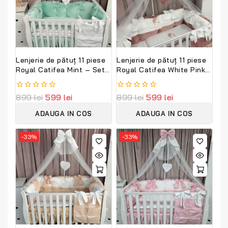
Lenjerie de pătuț 11 piese
Lenjerie de pătuț 11 piese
Royal Catifea Mint – Set
Royal Catifea White Pink
complet premium din
din bumbac și catifea
catifea moale și bumbac
moale – Set complet
0
899
lei
599
lei
0
899
lei
599
lei
natural, personalizabil cu
personalizabil
out
out
nume – Peppi Bambini
PeppiBambini
of
of
ADAUGA IN COS
ADAUGA IN COS
5
5
-33%
-33%