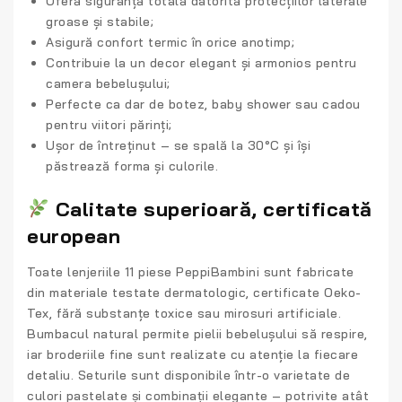
Oferă
siguranță totală
datorită protecțiilor laterale
groase și stabile;
Asigură
confort termic
în orice anotimp;
Contribuie la
un decor elegant și armonios
pentru
camera bebelușului;
Perfecte ca
dar de botez, baby shower sau cadou
pentru viitori părinți
;
Ușor de întreținut – se spală la 30°C și își
păstrează forma și culorile.
Calitate superioară, certificată
european
Toate
lenjeriile 11 piese PeppiBambini
sunt fabricate
din materiale testate dermatologic, certificate Oeko-
Tex, fără substanțe toxice sau mirosuri artificiale.
Bumbacul natural permite pielii bebelușului să respire,
iar broderiile fine sunt realizate cu atenție la fiecare
detaliu. Seturile sunt disponibile într-o varietate de
culori pastelate și combinații elegante – potrivite atât