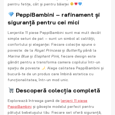
pentru fetițe, cât și pentru băieței
.
PeppiBambini – rafinament și
siguranță pentru cei mici
Lenjeriile 11 piese PeppiBambini sunt mai mult decât
simple seturi de pat – sunt un simbol al calității,
confortului și eleganței. Fiecare colecție spune o
poveste: de la
Royal Princess
și
Butterfly
până la
Marine Blue
și
Elephant Pink
, fiecare design este
gândit pentru a transforma camera copilului într-un
spațiu de poveste
. Alege calitatea PeppiBambini și
bucură-te de un produs care îmbină estetica cu
funcționalitatea, într-un mod unic.
Descoperă colecția completă
Explorează întreaga gamă de
lenjerii 11 piese
PeppiBambini
și găsește modelul perfect pentru
pătuțul bebelușului tău. Fiecare set oferă
siguranță,