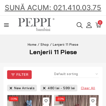
SUNĂ ACUM: 021.410.03.75
0
Home
/
Shop
/
Lenjerii 11 Piese
Lenjerii 11 Piese
FILTER
Clear All
New Arrivals
480
lei
-
599
lei
-33%
-33%