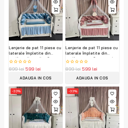
Lenjerie de pat 11 piese cu
Lenjerie de pat 11 piese cu
laterale împletite din
laterale împletite din
catifea albastră – Set
catifea roz – Set complet
complet premium
personalizabil
0
899
lei
599
lei
0
899
lei
599
lei
personalizabil
PeppiBambini Premium
out
out
PeppiBambini
of
of
ADAUGA IN COS
ADAUGA IN COS
5
5
-33%
-33%