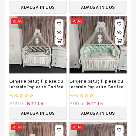
out
out
premium și confort regal
of
of
ADAUGA IN COS
ADAUGA IN COS
5
5
-33%
-33%
Lenjerie pătuț 11 piese cu
Lenjerie pătuț 11 piese cu
laterale împletite Catifea
laterale împletite Catifea
Grey – Set complet
Mint – Set complet
personalizabil din catifea
personalizabil din catifea
0
899
lei
599
lei
0
899
lei
599
lei
moale și bumbac natural
moale și bumbac natural
out
out
PeppiBambini
PeppiBambini
of
of
ADAUGA IN COS
ADAUGA IN COS
5
5
-33%
-33%