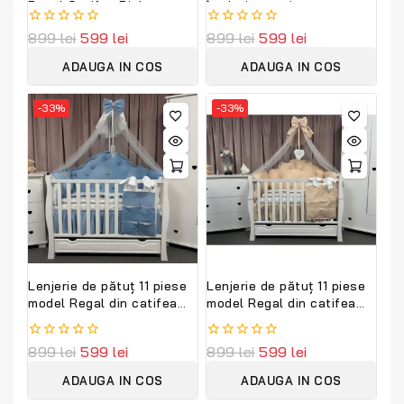
Regal Catifea Pink
împletit premium
PeppiBambini – set lux
PeppiBambini,
0
899
lei
599
lei
0
899
lei
599
lei
pentru bebeluși, moale,
personalizabilă cu numele
out
out
elegant și sigur
bebelușului
of
of
ADAUGA IN COS
ADAUGA IN COS
5
5
-33%
-33%
Lenjerie de pătuț 11 piese
Lenjerie de pătuț 11 piese
model Regal din catifea
model Regal din catifea
albastru royal –
bej – personalizabilă,
personalizabilă, premium
premium PeppiBambini
0
899
lei
599
lei
0
899
lei
599
lei
PeppiBambini
out
out
of
of
ADAUGA IN COS
ADAUGA IN COS
5
5