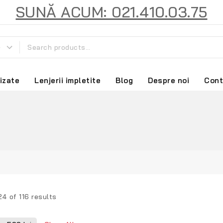
SUNĂ ACUM: 021.410.03.75
izate
Lenjerii impletite
Blog
Despre noi
Cont
24
of
116
results