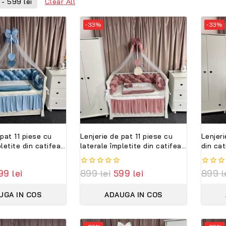
Clear All
-
599
lei
-33%
-33%
 pat 11 piese cu
Lenjerie de pat 11 piese cu
Lenjeri
letite din catifea
laterale împletite din catifea
din ca
 Set complet
roz – Set complet
Set co
sonalizabil
personalizabil PeppiBambini
PeppiB
99
lei
0
899
lei
599
lei
0
899
l
ni
Premium
out
out
of
of
UGA IN COS
ADAUGA IN COS
5
5