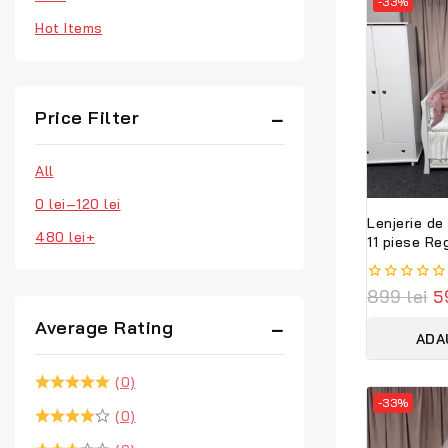
-33%
Hot Items
Price Filter
All
0
lei
–
120
lei
Lenjerie de
480
lei
+
11 piese Re
PeppiBambin
bebeluși, m
0
899
lei
5
sigur
out
Average Rating
of
ADA
5
(0)
-33%
(0)