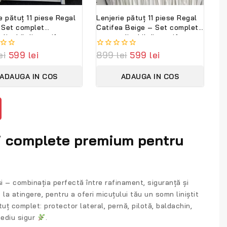
e pătuț 11 piese Regal
Lenjerie pătuț 11 piese Regal
 Set complet
Catifea Beige – Set complet
lizabil din catifea
personalizabil din catifea
și bumbac premium
moale și bumbac natural
ei
599
lei
0
899
lei
599
lei
ambini
PeppiBambini
out
of
ADAUGA IN COS
ADAUGA IN COS
5
ri complete premium pentru
i
– combinația perfectă între rafinament, siguranță și
t la atingere, pentru a oferi micuțului tău un somn liniștit
ătuț complet:
protector lateral, pernă, pilotă, baldachin,
mediu sigur
.