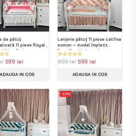
e de pătuț
Lenjerie pătuț 11 piese catifea
alizată 11 piese Royal
somon – model împletit
a White Pink
PeppiBambini, premium,
ambini – eleganță
ei
599
lei
0
899
lei
599
lei
bebeluși, broderie
out
m și confort regal
of
ADAUGA IN COS
ADAUGA IN COS
5
-33%