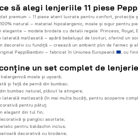
ce să alegi lenjeriile 11 piese Pep
plet premium
– 11 piese atent lucrate pentru confort, protecție ș
100% natural
– material hipoalergenic, moale și sigur pentru pie
i elegante
– modele brodate cu detalii regale: Princess, Royal, Bu
e laterală matlasată
– apără bebelușul de lovituri, oferind un somn
n decorativ cu fundiță
– creează un ambient plin de farmec și el
riginal PeppiBambini
– fabricat în Uniunea Europeană
, cu fin
conține un set complet de lenjerie
ntialergenică moale și ușoară;
ată și față de pernă din bumbac;
din bumbac natural, plăcut la atingere;
e laterală matlasată (în mai multe bucăți, pentru acoperire comp
corativă pentru pătuț;
 elegant din tul fin;
decorativă și panglici asortate;
etalic pentru baldachin inclus;
erioară decorativă cu broderie;