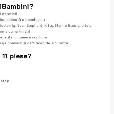
piBambini?
i estetică.
lea delicată a bebelușului.
tterfly, Star, Elephant, Kitty, Marine Blue și altele.
 sigur și liniștit.
eganță în camera copilului.
isaje premium și certificări de siguranță.
 11 piese?
letă);