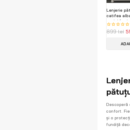
Lenjerie păt
catifea alb
model împle
PeppiBambin
0
899
lei
5
out
of
ADA
5
Lenje
pătuț
Descoperă 
confort. Fi
și o protec
fundiță dec