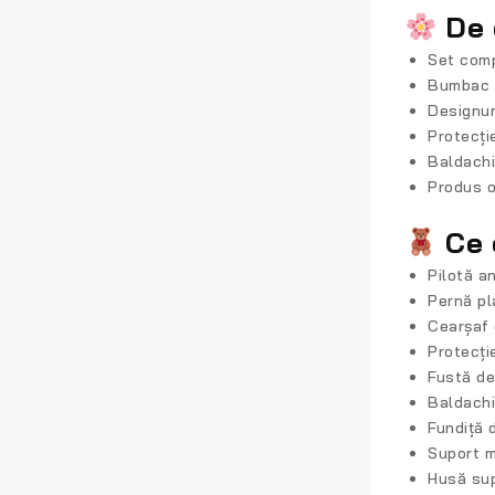
De 
Set com
Bumbac 
Designur
Protecți
Baldachi
Produs o
Ce 
Pilotă a
Pernă pl
Cearșaf 
Protecți
Fustă de
Baldachin
Fundiță 
Suport m
Husă sup