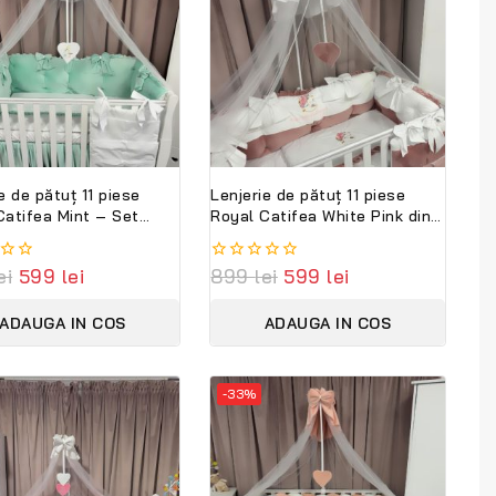
e de pătuț 11 piese
Lenjerie de pătuț 11 piese
Catifea Mint – Set
Royal Catifea White Pink din
t premium din catifea
bumbac și catifea moale –
și bumbac natural,
Set complet personalizabil
ei
599
lei
0
899
lei
599
lei
alizabil cu nume –
PeppiBambini
out
Bambini
of
ADAUGA IN COS
ADAUGA IN COS
5
-33%