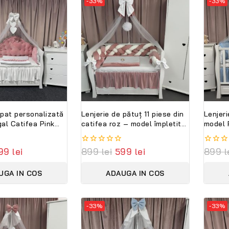
-33%
-33%
 pat personalizată
Lenjerie de pătuț 11 piese din
Lenjeri
gal Catifea Pink
catifea roz – model împletit
model 
i – set lux pentru
premium PeppiBambini,
albast
oale, elegant și
personalizabilă cu numele
person
99
lei
0
899
lei
599
lei
0
899
l
bebelușului
PeppiB
out
out
of
of
UGA IN COS
ADAUGA IN COS
5
5
-33%
-33%