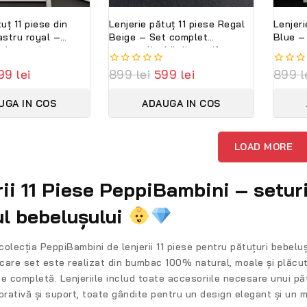
uț 11 piese din
Lenjerie pătuț 11 piese Regal
Lenjeri
astru royal –
Beige – Set complet
Blue –
tit premium
personalizabil din catifea
persona
i, personalizabilă
moale și bumbac premium
moale 
99
lei
0
899
lei
599
lei
0
899
l
PeppiBambini
PeppiB
out
out
of
of
UGA IN COS
ADAUGA IN COS
5
5
LOAD MORE
rii 11 Piese PeppiBambini – setu
ul bebelușului
colecția
PeppiBambini de lenjerii 11 piese pentru pătuțuri bebeluș
ecare set este realizat din
bumbac 100% natural
, moale și plăcu
ție completă. Lenjeriile includ toate accesoriile necesare unui p
orativă și suport
, toate gândite pentru un design elegant și un 