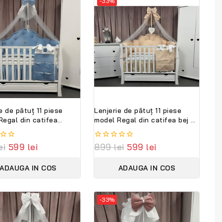
-33%
e de pătuț 11 piese
Lenjerie de pătuț 11 piese
Regal din catifea
model Regal din catifea bej –
ru royal –
personalizabilă, premium
alizabilă, premium
PeppiBambini
ei
599
lei
0
899
lei
599
lei
ambini
out
of
ADAUGA IN COS
ADAUGA IN COS
5
-33%