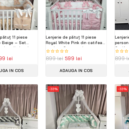
 pătuț 11 piese
Lenjerie de pătuț 11 piese
Lenjeri
e Beige – Set
Royal White Pink din catifea
person
emium din bumbac
moale – Set complet
Catife
moale,
personalizabil , design
PeppiB
99
lei
0
899
lei
599
lei
0
899
l
bil cu nume –
elegant PeppiBambini
pentru 
out
out
ini
premiu
of
of
UGA IN COS
ADAUGA IN COS
5
5
-33%
-33%