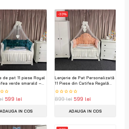
-33%
e de pat 11 piese Royal
Lenjerie de Pat Personalizată
tifea verde smarald –
11 Piese din Catifea Regală
mplet personalizabil
Somon – Set Premium pentru
ambini Premium
Pătuț Bebe PeppiBambini
ei
599
lei
0
899
lei
599
lei
out
of
ADAUGA IN COS
ADAUGA IN COS
5