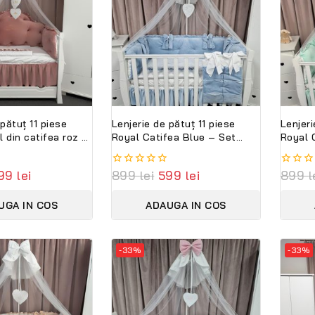
 pătuț 11 piese
Lenjerie de pătuț 11 piese
Lenjeri
 din catifea roz –
Royal Catifea Blue – Set
Royal 
 personalizabil
complet premium din catifea
comple
ni
moale și bumbac natural,
moale 
99
lei
0
899
lei
599
lei
0
899
l
personalizabil cu nume –
person
out
out
Peppi Bambini
Peppi 
of
of
UGA IN COS
ADAUGA IN COS
5
5
-33%
-33%