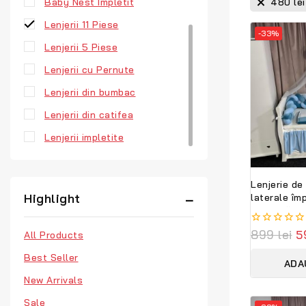
Baby Nest Impletit
480
lei
Lenjerii 11 Piese
-33%
Lenjerii 5 Piese
Lenjerii cu Pernute
Lenjerii din bumbac
Lenjerii din catifea
Lenjerii impletite
Lenjerie de
Highlight
laterale împ
albastră –
premium per
0
899
lei
5
All Products
PeppiBambi
out
of
Best Seller
ADA
5
New Arrivals
Sale