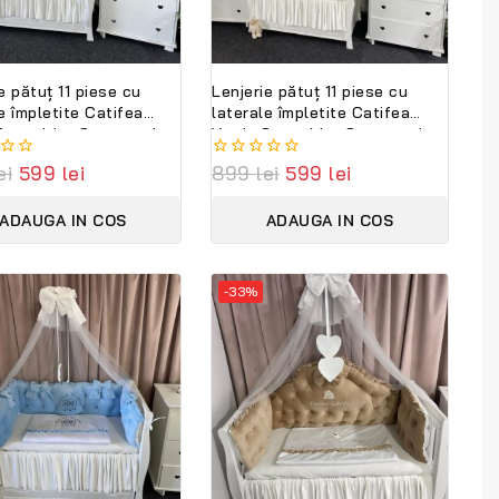
e pătuț 11 piese cu
Lenjerie pătuț 11 piese cu
e împletite Catifea
laterale împletite Catifea
Smarald – Set complet
Verde Smarald – Set complet
lizabil din catifea
personalizabil PeppiBambini
ei
599
lei
0
899
lei
599
lei
și bumbac natural
out
ambini
of
ADAUGA IN COS
ADAUGA IN COS
5
-33%