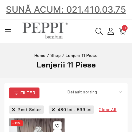
SUNĂ ACUM: 021.410.03.75
0
Home
/
Shop
/
Lenjerii 11 Piese
Lenjerii 11 Piese
FILTER
Clear All
Best Seller
480
lei
-
599
lei
-33%