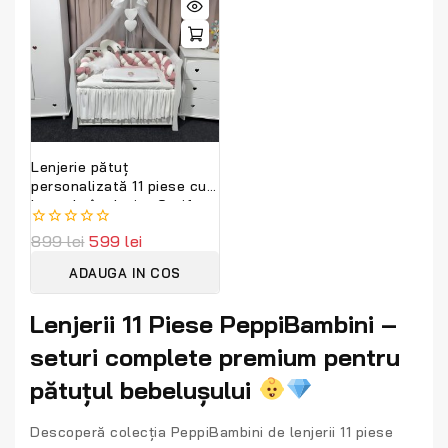
Lenjerie pătuț
personalizată 11 piese cu
laterale împletite Catifea
Pink PeppiBambini cu
0
899
lei
599
lei
Lebada – set premium roz
out
din catifea moale, broderie
of
ADAUGA IN COS
elegantă și protecție
5
completă pentru bebeluși
Lenjerii 11 Piese PeppiBambini –
seturi complete premium pentru
pătuțul bebelușului
Descoperă colecția
PeppiBambini de lenjerii 11 piese