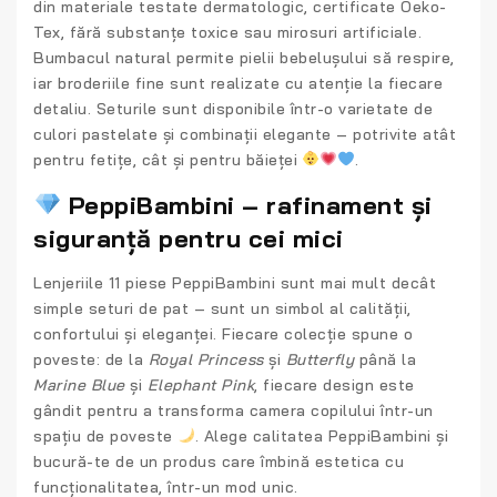
din materiale testate dermatologic, certificate Oeko-
Tex, fără substanțe toxice sau mirosuri artificiale.
Bumbacul natural permite pielii bebelușului să respire,
iar broderiile fine sunt realizate cu atenție la fiecare
detaliu. Seturile sunt disponibile într-o varietate de
culori pastelate și combinații elegante – potrivite atât
pentru fetițe, cât și pentru băieței
.
PeppiBambini – rafinament și
siguranță pentru cei mici
Lenjeriile 11 piese PeppiBambini sunt mai mult decât
simple seturi de pat – sunt un simbol al calității,
confortului și eleganței. Fiecare colecție spune o
poveste: de la
Royal Princess
și
Butterfly
până la
Marine Blue
și
Elephant Pink
, fiecare design este
gândit pentru a transforma camera copilului într-un
spațiu de poveste
. Alege calitatea PeppiBambini și
bucură-te de un produs care îmbină estetica cu
funcționalitatea, într-un mod unic.