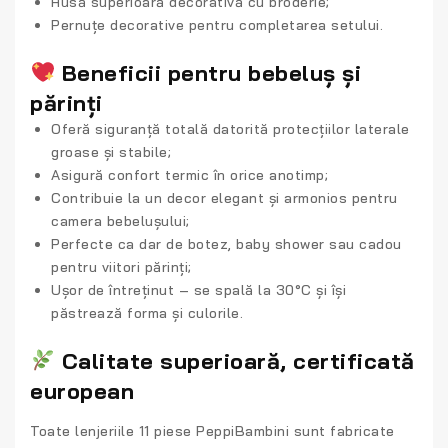
Husă superioară decorativă cu broderie;
Pernuțe decorative pentru completarea setului.
Beneficii pentru bebeluș și
părinți
Oferă
siguranță totală
datorită protecțiilor laterale
groase și stabile;
Asigură
confort termic
în orice anotimp;
Contribuie la
un decor elegant și armonios
pentru
camera bebelușului;
Perfecte ca
dar de botez, baby shower sau cadou
pentru viitori părinți
;
Ușor de întreținut – se spală la 30°C și își
păstrează forma și culorile.
Calitate superioară, certificată
european
Toate
lenjeriile 11 piese PeppiBambini
sunt fabricate