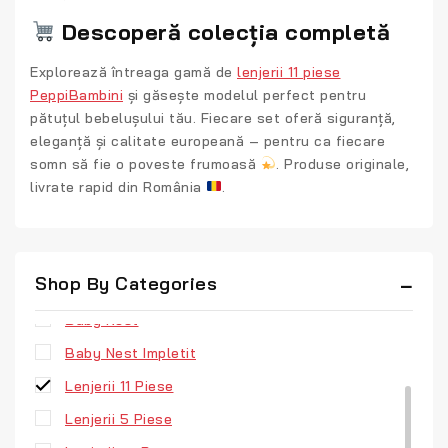
Descoperă colecția completă
Explorează întreaga gamă de
lenjerii 11 piese
PeppiBambini
și găsește modelul perfect pentru
pătuțul bebelușului tău. Fiecare set oferă
siguranță,
eleganță și calitate europeană
– pentru ca fiecare
somn să fie o poveste frumoasă
. Produse originale,
livrate rapid din România
.
Uncategorized
Shop By Categories
Aparatori Patuturi
Baby Nest
Baby Nest Impletit
Lenjerii 11 Piese
Lenjerii 5 Piese