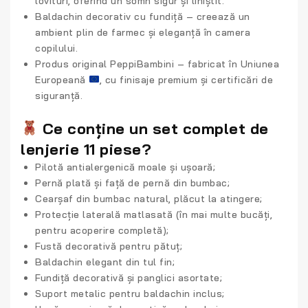
lovituri, oferind un somn sigur și liniștit.
Baldachin decorativ cu fundiță
– creează un
ambient plin de farmec și eleganță în camera
copilului.
Produs original PeppiBambini
– fabricat în Uniunea
Europeană
, cu finisaje premium și certificări de
siguranță.
Ce conține un set complet de
lenjerie 11 piese?
Pilotă antialergenică moale și ușoară;
Pernă plată și față de pernă din bumbac;
Cearșaf din bumbac natural, plăcut la atingere;
Protecție laterală matlasată (în mai multe bucăți,
pentru acoperire completă);
Fustă decorativă pentru pătuț;
Baldachin elegant din tul fin;
Fundiță decorativă și panglici asortate;
Suport metalic pentru baldachin inclus;