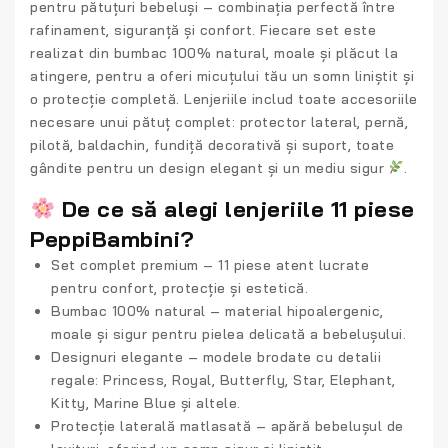
pentru pătuțuri bebeluși
– combinația perfectă între
rafinament, siguranță și confort. Fiecare set este
realizat din
bumbac 100% natural
, moale și plăcut la
atingere, pentru a oferi micuțului tău un somn liniștit și
o protecție completă. Lenjeriile includ toate accesoriile
necesare unui pătuț complet:
protector lateral, pernă,
pilotă, baldachin, fundiță decorativă și suport
, toate
gândite pentru un design elegant și un mediu sigur
.
De ce să alegi lenjeriile 11 piese
PeppiBambini?
Set complet premium
– 11 piese atent lucrate
pentru confort, protecție și estetică.
Bumbac 100% natural
– material hipoalergenic,
moale și sigur pentru pielea delicată a bebelușului.
Designuri elegante
– modele brodate cu detalii
regale: Princess, Royal, Butterfly, Star, Elephant,
Kitty, Marine Blue și altele.
Protecție laterală matlasată
– apără bebelușul de