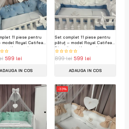
mplet 11 piese pentru
Set complet 11 piese pentru
– model Royal Catifea
pătuț – model Royal Catifea
in catifea moale
Blue din catifea moale
ă, personalizabil cu
albastră, personalizabil cu
ei
599
lei
0
899
lei
599
lei
 Lenjerie premium
nume – Lenjerie premium
out
Bambini
Peppi Bambini
of
ADAUGA IN COS
ADAUGA IN COS
5
-33%