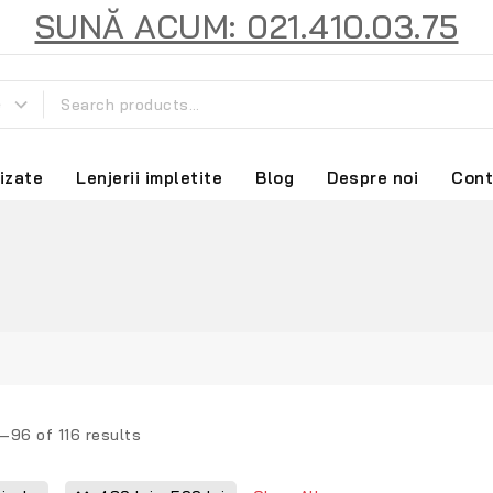
SUNĂ ACUM: 021.410.03.75
izate
Lenjerii impletite
Blog
Despre noi
Cont
3–
96
of
116
results