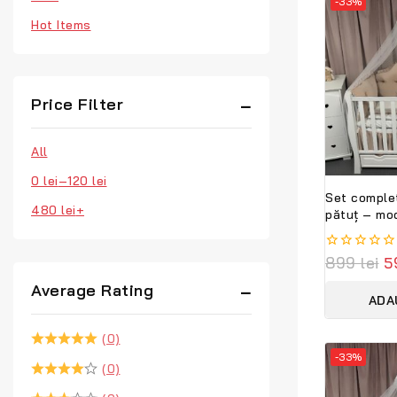
-33%
Hot Items
Price Filter
All
0
lei
–
120
lei
Set complet
480
lei
+
pătuț – mod
catifea bej
Peppi Bamb
0
899
lei
5
Collection
out
Average Rating
of
ADA
5
(0)
-33%
(0)