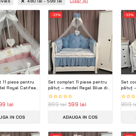
Clear All
ivals
480
lei
-
599
lei
-33%
-33%
 11 piese pentru
Set complet 11 piese pentru
Set co
pătuț – model Regal Blue din
pătuț 
din catifea alb-roz,
catifea albastră,
catifea
bil cu nume –
personalizabil – Peppi
Peppi 
99
lei
0
899
lei
599
lei
0
899
l
emium Peppi
Bambini Lux Edition
Collec
out
out
of
of
UGA IN COS
ADAUGA IN COS
5
5