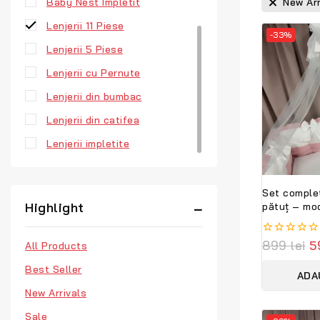
Baby Nest Impletit
New Arr
Lenjerii 11 Piese
-33%
Lenjerii 5 Piese
Lenjerii cu Pernute
Lenjerii din bumbac
Lenjerii din catifea
Lenjerii impletite
Set complet
Highlight
pătuț – model Royal Catifea
White Pink 
personaliza
0
899
lei
5
All Products
Lenjerie pr
out
Bambini
of
Best Seller
ADA
5
New Arrivals
Sale