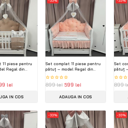
-33%
-33%
 11 piese pentru
Set complet 11 piese pentru
Set co
el Regal din
pătuț – model Regal din
pătuț 
, personalizabil –
catifea somon, personalizabil
catife
ini Premium
– Peppi Bambini Deluxe
cu num
99
lei
0
899
lei
599
lei
0
899
l
Edition
Deluxe
out
out
of
of
UGA IN COS
ADAUGA IN COS
5
5
-33%
-33%