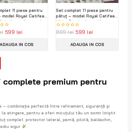
mplet 11 piese pentru
Set complet 11 piese pentru
– model Royal Catifea
pătuț – model Royal Catifea
Pink din catifea moale
White Purple din catifea
, personalizabil cu
moale alb-mov, personalizabil
ei
599
lei
0
899
lei
599
lei
 Lenjerie premium
cu nume – Lenjerie premium
out
Bambini
Peppi Bambini
of
ADAUGA IN COS
ADAUGA IN COS
5
ri complete premium pentru
i
– combinația perfectă între rafinament, siguranță și
t la atingere, pentru a oferi micuțului tău un somn liniștit
ătuț complet:
protector lateral, pernă, pilotă, baldachin,
mediu sigur
.