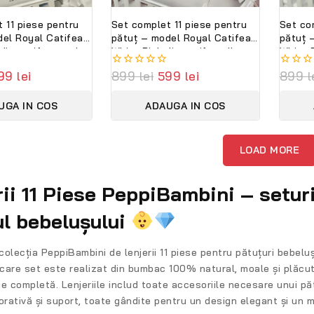
 11 piese pentru
Set complet 11 piese pentru
Set co
del Royal Catifea
pătuț – model Royal Catifea
pătuț 
din catifea moale
White Pink din catifea alb-roz,
White 
ă, personalizabil
personalizabil cu nume –
alb-roz
99
lei
0
899
lei
599
lei
0
899
l
Lenjerie premium
Lenjerie premium Peppi
nume –
out
out
ini
Bambini
Peppi 
of
of
UGA IN COS
ADAUGA IN COS
5
5
LOAD MORE
rii 11 Piese PeppiBambini – setu
ul bebelușului
colecția
PeppiBambini de lenjerii 11 piese pentru pătuțuri bebeluș
ecare set este realizat din
bumbac 100% natural
, moale și plăcu
ție completă. Lenjeriile includ toate accesoriile necesare unui p
orativă și suport
, toate gândite pentru un design elegant și un 