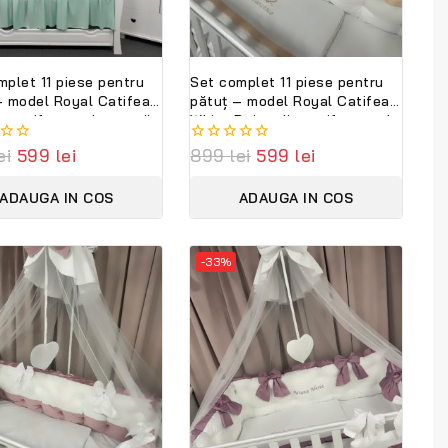
mplet 11 piese pentru
Set complet 11 piese pentru
– model Royal Catifea
pătuț – model Royal Catifea
in catifea verde mentă,
White Beige din catifea moale
alizabil cu nume –
alb-bej, personalizabil cu
ei
599
lei
0
899
lei
599
lei
Bambini Premium
nume – Lenjerie premium
out
tion
Peppi Bambini
of
ADAUGA IN COS
ADAUGA IN COS
5
-33%