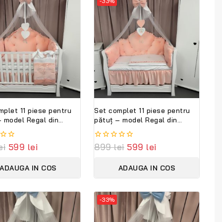
-33%
mplet 11 piese pentru
Set complet 11 piese pentru
– model Regal din
pătuț – model Regal din
a somon, personalizabil
catifea somon, personalizabil
e – Peppi Bambini
cu nume – Peppi Bambini
ei
599
lei
0
899
lei
599
lei
 Collection
Premium Edition
out
of
ADAUGA IN COS
ADAUGA IN COS
5
-33%