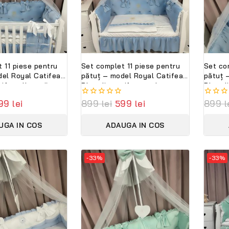
 11 piese pentru
Set complet 11 piese pentru
Set co
del Royal Catifea
pătuț – model Royal Catifea
pătuț 
tifea albastră,
Blue din catifea moale
Blue d
bil cu nume –
albastră, personalizabil cu
albastr
99
lei
0
899
lei
599
lei
0
899
l
emium Peppi
nume – Lenjerie premium
nume –
out
out
Peppi Bambini
Peppi 
of
of
UGA IN COS
ADAUGA IN COS
5
5
-33%
-33%