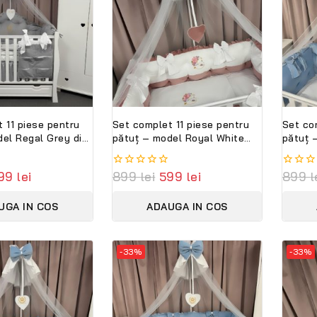
 11 piese pentru
Set complet 11 piese pentru
Set co
el Regal Grey din
pătuț – model Royal White
pătuț 
 personalizabil –
Pink din catifea alb-roz,
catifea
ini Premium
personalizabil cu nume –
person
99
lei
0
899
lei
599
lei
0
899
l
Lenjerie premium Peppi
Peppi 
out
out
Bambini
Collec
of
of
UGA IN COS
ADAUGA IN COS
5
5
-33%
-33%