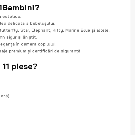
piBambini?
i estetică.
lea delicată a bebelușului.
tterfly, Star, Elephant, Kitty, Marine Blue și altele.
 sigur și liniștit.
eganță în camera copilului.
isaje premium și certificări de siguranță.
 11 piese?
letă);