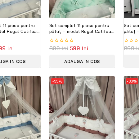
 11 piese pentru
Set complet 11 piese pentru
Set co
del Royal Catifea
pătuț – model Royal Catifea
pătuț 
tifea moale
Mint din catifea moale verde
Mint d
ersonalizabil cu
mentă, personalizabil cu
person
99
lei
0
899
lei
599
lei
0
899
l
jerie premium
nume – Lenjerie premium
Peppi 
out
out
ini
Peppi Bambini
Collec
of
of
UGA IN COS
ADAUGA IN COS
5
5
-33%
-33%