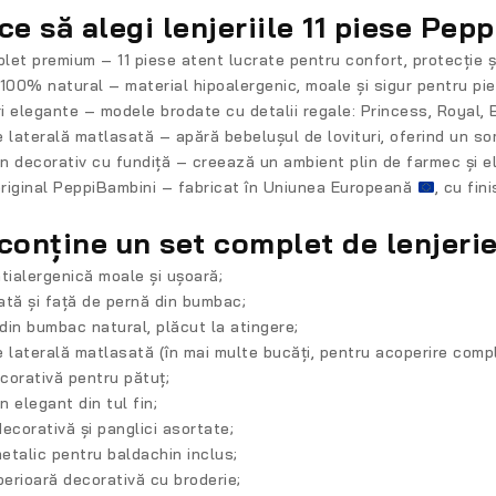
ce să alegi lenjeriile 11 piese Pep
plet premium
– 11 piese atent lucrate pentru confort, protecție ș
100% natural
– material hipoalergenic, moale și sigur pentru pie
i elegante
– modele brodate cu detalii regale: Princess, Royal, Bu
e laterală matlasată
– apără bebelușul de lovituri, oferind un somn
n decorativ cu fundiță
– creează un ambient plin de farmec și el
riginal PeppiBambini
– fabricat în Uniunea Europeană
, cu fin
conține un set complet de lenjerie
ntialergenică moale și ușoară;
ată și față de pernă din bumbac;
din bumbac natural, plăcut la atingere;
e laterală matlasată (în mai multe bucăți, pentru acoperire comp
corativă pentru pătuț;
 elegant din tul fin;
decorativă și panglici asortate;
etalic pentru baldachin inclus;
erioară decorativă cu broderie;