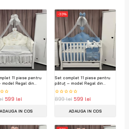
-33%
mplet 11 piese pentru
Set complet 11 piese pentru
– model Regal din
pătuț – model Regal din
 albă, personalizabil –
catifea albastră,
Bambini Exclusive
personalizabil cu nume –
ei
599
lei
0
899
lei
599
lei
tion
Peppi Bambini Premium
out
Collection
of
ADAUGA IN COS
ADAUGA IN COS
5