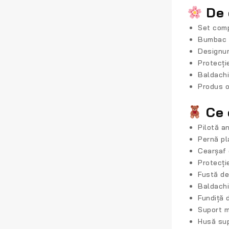
De 
Set com
Bumbac 
Designur
Protecți
Baldachi
Produs o
Ce 
Pilotă a
Pernă pl
Cearșaf 
Protecți
Fustă de
Baldachin
Fundiță 
Suport m
Husă sup