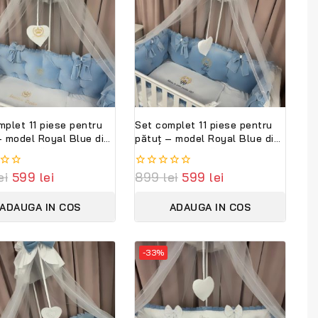
mplet 11 piese pentru
Set complet 11 piese pentru
– model Royal Blue din
pătuț – model Royal Blue din
 albastră,
catifea albastră,
alizabil cu nume –
personalizabil cu nume –
ei
599
lei
0
899
lei
599
lei
Bambini Premium
Peppi Bambini Premium
out
tion
Collection
of
ADAUGA IN COS
ADAUGA IN COS
5
-33%