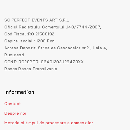
SC PERFECT EVENTS ART S.R.L
Oficiul Registrului Comertului J40/7744/2007,
Cod Fiscal :RO 21588192
Capital social : 1200 Ron
Adresa Depozit: Str.Valea Cascadelor nr.21, Hala 4,
Bucuresti
CONT: RO20BTRL06401202H29479XX
Banca:Banca Transilvania
Information
Contact
Despre noi
Metoda si timpul de procesare a comenzilor