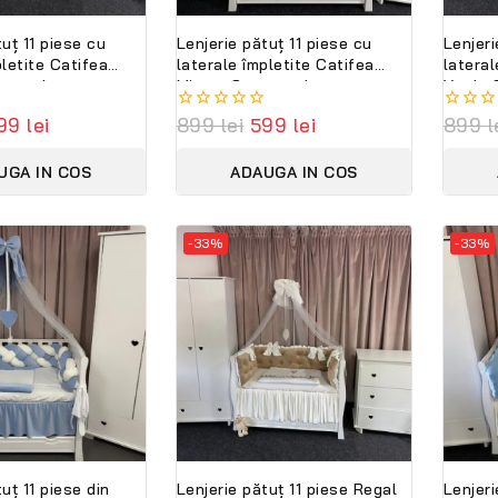
tuț 11 piese cu
Lenjerie pătuț 11 piese cu
Lenjeri
pletite Catifea
laterale împletite Catifea
lateral
 complet
Mint – Set complet
Verde 
bil din catifea
personalizabil din catifea
persona
99
lei
0
899
lei
599
lei
0
899
l
umbac natural
moale și bumbac natural
moale 
out
out
ni
PeppiBambini
PeppiB
of
of
UGA IN COS
ADAUGA IN COS
5
5
-33%
-33%
uț 11 piese din
Lenjerie pătuț 11 piese Regal
Lenjeri