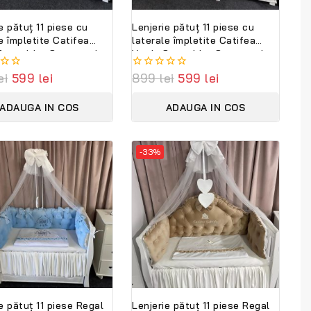
e pătuț 11 piese cu
Lenjerie pătuț 11 piese cu
e împletite Catifea
laterale împletite Catifea
Smarald – Set complet
Verde Smarald – Set complet
lizabil din catifea
personalizabil PeppiBambini
ei
599
lei
0
899
lei
599
lei
și bumbac natural
out
ambini
of
ADAUGA IN COS
ADAUGA IN COS
5
-33%
e pătuț 11 piese Regal
Lenjerie pătuț 11 piese Regal