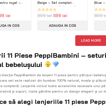
astru royal –
Beige – Set complet
Blue –
tit premium
personalizabil din catifea
persona
i, personalizabilă
moale și bumbac premium
moale 
99
lei
0
899
lei
599
lei
0
899
l
PeppiBambini
PeppiB
out
out
of
of
UGA IN COS
ADAUGA IN COS
5
5
LOAD MORE
rii 11 Piese PeppiBambini – setu
ul bebelușului
colecția
PeppiBambini de lenjerii 11 piese pentru pătuțuri bebeluș
ecare set este realizat din
bumbac 100% natural
, moale și plăcu
ție completă. Lenjeriile includ toate accesoriile necesare unui p
orativă și suport
, toate gândite pentru un design elegant și un 
ce să alegi lenjeriile 11 piese Pep