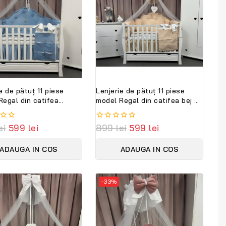
e de pătuț 11 piese
Lenjerie de pătuț 11 piese
Regal din catifea
model Regal din catifea bej –
ru royal –
personalizabilă, premium
alizabilă, premium
PeppiBambini
ei
599
lei
0
899
lei
599
lei
ambini
out
of
ADAUGA IN COS
ADAUGA IN COS
5
-33%