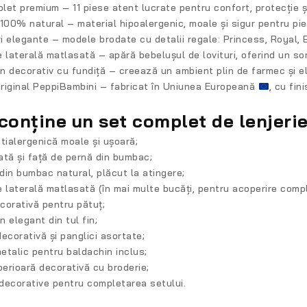
plet premium
– 11 piese atent lucrate pentru confort, protecție ș
100% natural
– material hipoalergenic, moale și sigur pentru pie
i elegante
– modele brodate cu detalii regale: Princess, Royal, Bu
e laterală matlasată
– apără bebelușul de lovituri, oferind un somn
n decorativ cu fundiță
– creează un ambient plin de farmec și el
riginal PeppiBambini
– fabricat în Uniunea Europeană
, cu fin
conține un set complet de lenjerie
ntialergenică moale și ușoară;
ată și față de pernă din bumbac;
din bumbac natural, plăcut la atingere;
e laterală matlasată (în mai multe bucăți, pentru acoperire comp
corativă pentru pătuț;
 elegant din tul fin;
decorativă și panglici asortate;
etalic pentru baldachin inclus;
erioară decorativă cu broderie;
decorative pentru completarea setului.