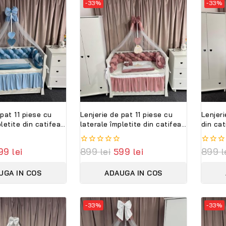
-33%
-33%
 pat 11 piese cu
Lenjerie de pat 11 piese cu
Lenjeri
letite din catifea
laterale împletite din catifea
din ca
 Set complet
roz – Set complet
Set co
sonalizabil
personalizabil PeppiBambini
PeppiB
99
lei
0
899
lei
599
lei
0
899
l
ni
Premium
out
out
of
of
UGA IN COS
ADAUGA IN COS
5
5
-33%
-33%