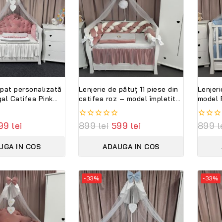
 pat personalizată
Lenjerie de pătuț 11 piese din
Lenjeri
gal Catifea Pink
catifea roz – model împletit
model 
i – set lux pentru
premium PeppiBambini,
albast
oale, elegant și
personalizabilă cu numele
person
99
lei
0
899
lei
599
lei
0
899
l
bebelușului
PeppiB
out
out
of
of
UGA IN COS
ADAUGA IN COS
5
5
-33%
-33%