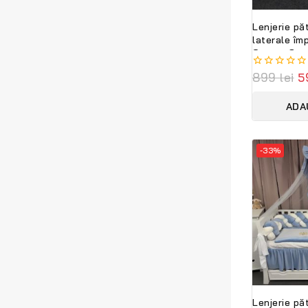
Lenjerie pă
laterale îm
Grey – Set
personaliza
0
899
lei
5
moale și b
out
PeppiBambi
of
ADA
5
-33%
Lenjerie păt