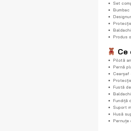
Set com
Bumbac 
Designur
Protecți
Baldachi
Produs o
Ce 
Pilotă a
Pernă pl
Cearșaf 
Protecți
Fustă de
Baldachin
Fundiță 
Suport m
Husă sup
Pernuțe 