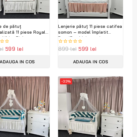
e de pătuț
Lenjerie pătuț 11 piese catifea
alizată 11 piese Royal
somon – model împletit
a White Pink
PeppiBambini, premium,
ambini – eleganță
ei
599
lei
0
899
lei
599
lei
bebeluși, broderie
out
m și confort regal
of
ADAUGA IN COS
ADAUGA IN COS
5
-33%