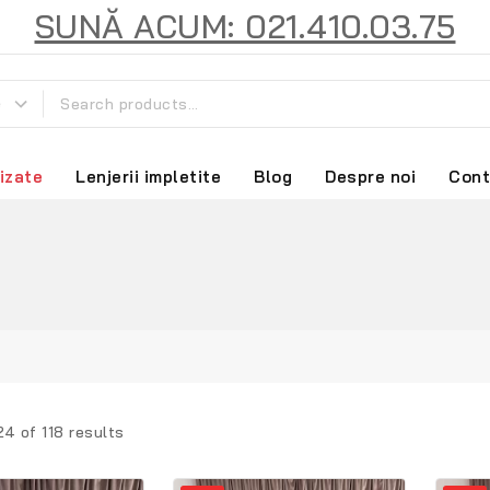
SUNĂ ACUM: 021.410.03.75
izate
Lenjerii impletite
Blog
Despre noi
Cont
24
of
118
results