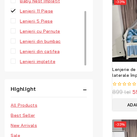
Baby Nest Impletit
-33%
Lenjerii 11 Piese
Lenjerii 5 Piese
Lenjerii cu Pernute
Lenjerii din bumbac
Lenjerii din catifea
Lenjerii impletite
Lenjerie de
laterale împ
albastră –
premium per
Highlight
0
899
lei
5
PeppiBambi
out
of
ADA
5
All Products
Best Seller
-33%
New Arrivals
Sale