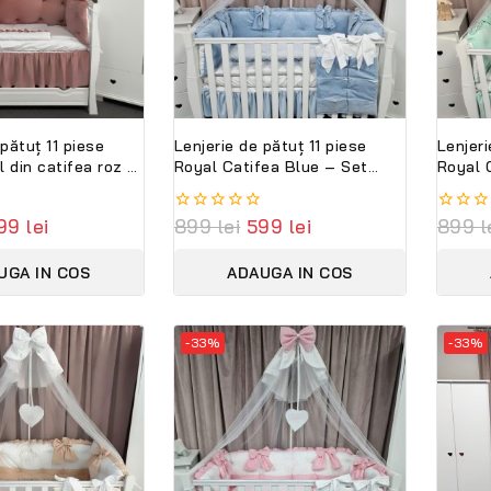
 pătuț 11 piese
Lenjerie de pătuț 11 piese
Lenjeri
 din catifea roz –
Royal Catifea Blue – Set
Royal 
 personalizabil
complet premium din catifea
comple
ni
moale și bumbac natural,
moale 
99
lei
0
899
lei
599
lei
0
899
l
personalizabil cu nume –
person
out
out
Peppi Bambini
Peppi 
of
of
UGA IN COS
ADAUGA IN COS
5
5
-33%
-33%