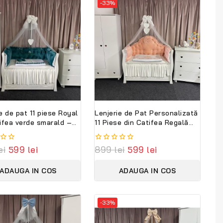
-33%
e de pat 11 piese Royal
Lenjerie de Pat Personalizată
tifea verde smarald –
11 Piese din Catifea Regală
mplet personalizabil
Somon – Set Premium pentru
ambini Premium
Pătuț Bebe PeppiBambini
ei
599
lei
0
899
lei
599
lei
out
of
ADAUGA IN COS
ADAUGA IN COS
5
-33%