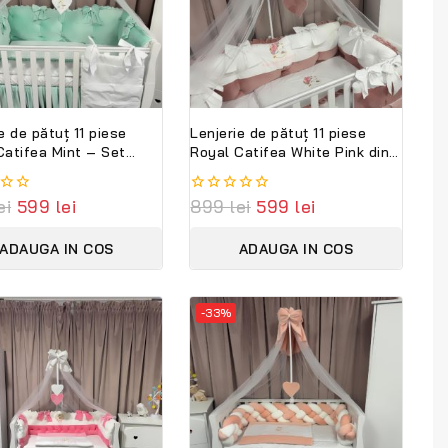
e de pătuț 11 piese
Lenjerie de pătuț 11 piese
Catifea Mint – Set
Royal Catifea White Pink din
t premium din catifea
bumbac și catifea moale –
și bumbac natural,
Set complet personalizabil
ei
599
lei
0
899
lei
599
lei
alizabil cu nume –
PeppiBambini
out
Bambini
of
ADAUGA IN COS
ADAUGA IN COS
5
-33%