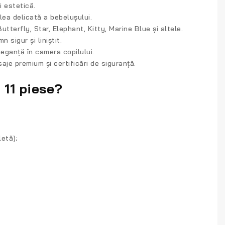
i estetică.
lea delicată a bebelușului.
tterfly, Star, Elephant, Kitty, Marine Blue și altele.
 sigur și liniștit.
eganță în camera copilului.
isaje premium și certificări de siguranță.
 11 piese?
letă);