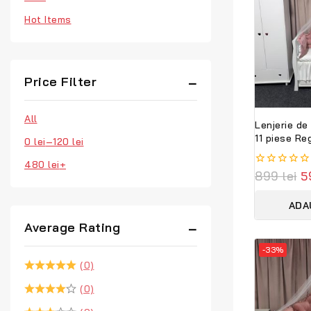
Hot Items
Price Filter
All
Lenjerie de
11 piese Re
0
lei
–
120
lei
PeppiBambin
bebeluși, m
480
lei
+
0
899
lei
5
sigur
out
of
ADA
5
Average Rating
-33%
(0)
(0)