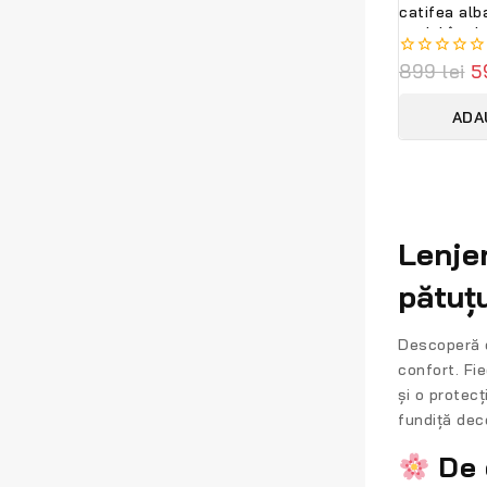
catifea alb
model împle
PeppiBambin
0
899
lei
5
out
of
ADA
5
Lenje
pătuț
Descoperă 
confort. Fi
și o protec
fundiță dec
De 