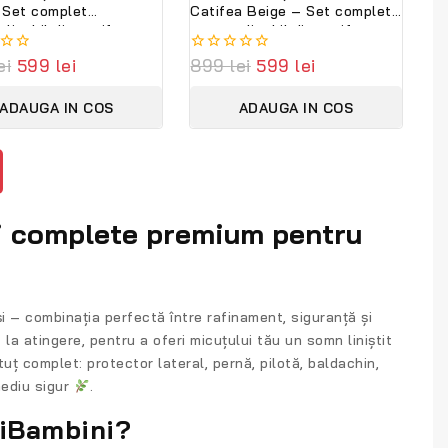
 Set complet
Catifea Beige – Set complet
lizabil din catifea
personalizabil din catifea
și bumbac premium
moale și bumbac natural
ei
599
lei
0
899
lei
599
lei
ambini
PeppiBambini
out
of
ADAUGA IN COS
ADAUGA IN COS
5
ri complete premium pentru
i
– combinația perfectă între rafinament, siguranță și
t la atingere, pentru a oferi micuțului tău un somn liniștit
ătuț complet:
protector lateral, pernă, pilotă, baldachin,
mediu sigur
.
piBambini?