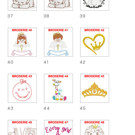
37
38
39
40
41
42
43
44
45