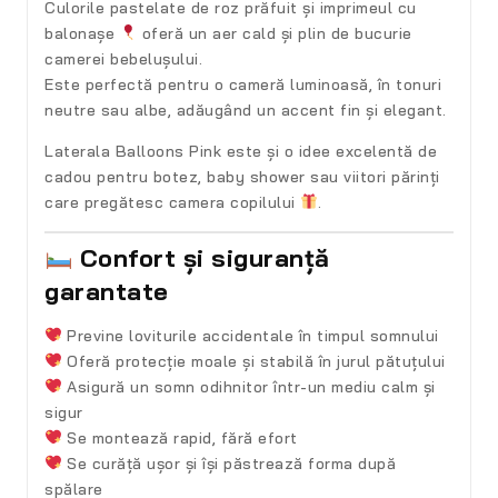
Culorile pastelate de roz prăfuit și imprimeul cu
balonașe
oferă un aer cald și plin de bucurie
camerei bebelușului.
Este perfectă pentru o cameră luminoasă, în tonuri
neutre sau albe, adăugând un accent fin și elegant.
Laterala Balloons Pink este și o
idee excelentă de
cadou
pentru botez, baby shower sau viitori părinți
care pregătesc camera copilului
.
Confort și siguranță
garantate
Previne loviturile accidentale în timpul somnului
Oferă protecție moale și stabilă în jurul pătuțului
Asigură un somn odihnitor într-un mediu calm și
sigur
Se montează rapid, fără efort
Se curăță ușor și își păstrează forma după
spălare