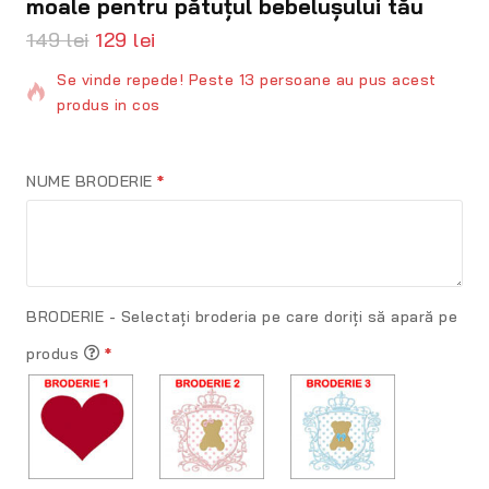
moale pentru pătuțul bebelușului tău
149
lei
129
lei
20 produse vandute in 10 ore
Se vinde repede! Peste 13 persoane au pus acest
produs in cos
NUME BRODERIE
*
BRODERIE - Selectați broderia pe care doriți să apară pe
produs
*