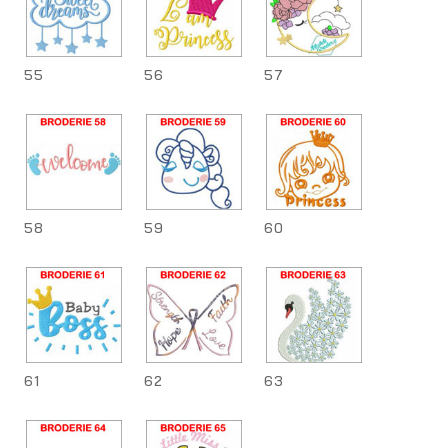
55
56
57
58
59
60
61
62
63