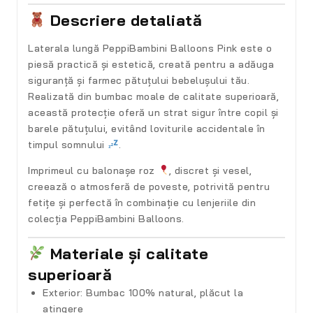
Descriere detaliată
Laterala lungă
PeppiBambini Balloons Pink
este o
piesă practică și estetică, creată pentru a adăuga
siguranță și farmec
pătuțului bebelușului tău.
Realizată din
bumbac moale de calitate superioară
,
această protecție oferă un strat sigur între copil și
barele pătuțului, evitând loviturile accidentale în
timpul somnului
.
Imprimeul cu balonașe roz
, discret și vesel,
creează o atmosferă de poveste, potrivită pentru
fetițe și perfectă în combinație cu lenjeriile din
colecția
PeppiBambini Balloons
.
Materiale și calitate
superioară
Exterior:
Bumbac 100% natural, plăcut la
atingere