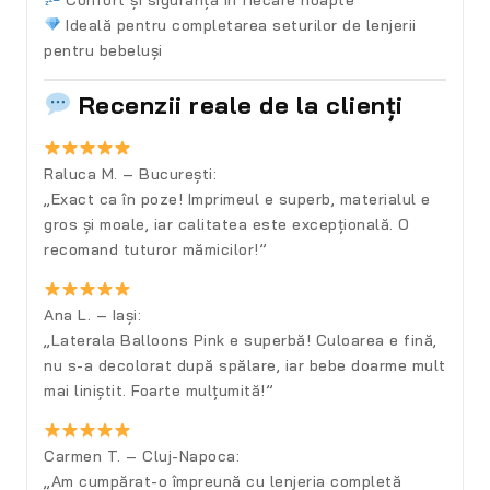
Confort și siguranță în fiecare noapte
Ideală pentru completarea seturilor de lenjerii
pentru bebeluși
Recenzii reale de la clienți
Raluca M. – București:
„Exact ca în poze! Imprimeul e superb, materialul e
gros și moale, iar calitatea este excepțională. O
recomand tuturor mămicilor!”
Ana L. – Iași:
„Laterala Balloons Pink e superbă! Culoarea e fină,
nu s-a decolorat după spălare, iar bebe doarme mult
mai liniștit. Foarte mulțumită!”
Carmen T. – Cluj-Napoca:
„Am cumpărat-o împreună cu lenjeria completă