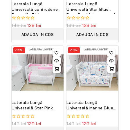
Laterala Lungă
Laterala Lungă
Universală cu Broderie
Universală Star Blue
Butterfly Pink
PeppiBambini – protecție
PeppiBambini –
moale și sigură pentru
0
149
lei
129
lei
0
149
lei
129
lei
rafinament și siguranță
pătuțul bebelușului
out
out
pentru camera
of
of
ADAUGA IN COS
ADAUGA IN COS
bebelușului tău
5
5
-13%
-13%
Laterala Lungă
Laterala Lungă
Universală Star Pink
Universală Marine Blue
PeppiBambini – protecție
PeppiBambini –
moale și elegantă pentru
siguranță, confort și
0
149
lei
129
lei
0
149
lei
129
lei
pătuțul bebelușului tău
design marin pentru
out
out
bebelușul tău