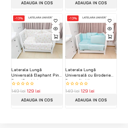
of
of
ADAUGA IN COS
ADAUGA IN COS
5
5
-13%
-13%
Laterala Lungă
Laterala Lungă
Universală Elephant Pink
Universală cu Broderie
PeppiBambini – protecție
Butterfly Mint
moale și sigură pentru
PeppiBambini – protecție
0
149
lei
129
lei
0
149
lei
129
lei
pătuțul fetiței tale
elegantă și siguranță
out
out
desăvârșită pentru
of
of
ADAUGA IN COS
ADAUGA IN COS
bebelușul tău
5
5