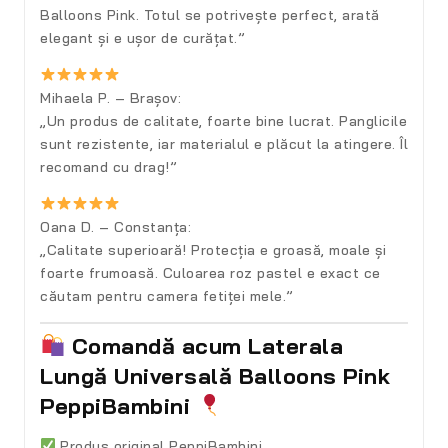
Balloons Pink. Totul se potrivește perfect, arată
elegant și e ușor de curățat.”
Mihaela P. – Brașov:
„Un produs de calitate, foarte bine lucrat. Panglicile
sunt rezistente, iar materialul e plăcut la atingere. Îl
recomand cu drag!”
Oana D. – Constanța:
„Calitate superioară! Protecția e groasă, moale și
foarte frumoasă. Culoarea roz pastel e exact ce
căutam pentru camera fetiței mele.”
Comandă acum Laterala
Lungă Universală Balloons Pink
PeppiBambini
Produs original PeppiBambini