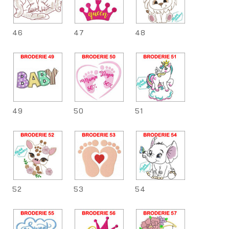
46
47
48
49
50
51
52
53
54