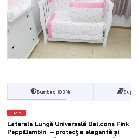
Bumbac 100%
Super
-13%
Laterala Lungă Universală Balloons Pink
PeppiBambini – protecție elegantă și