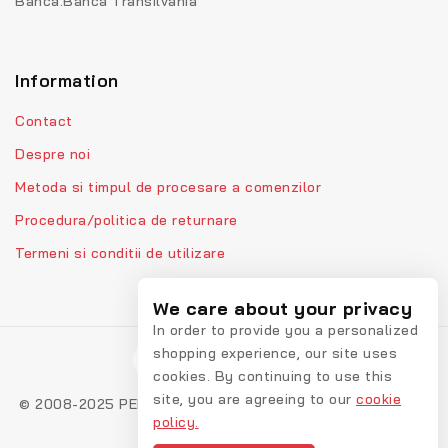
Banca:Banca Transilvania
Information
Contact
Despre noi
Metoda si timpul de procesare a comenzilor
Procedura/politica de returnare
Termeni si conditii de utilizare
We care about your privacy
In order to provide you a personalized
shopping experience, our site uses
cookies. By continuing to use this
site, you are agreeing to our
cookie
© 2008-2025 PEPPIbambini - Lenjerii personalizate pentru
policy.
bebelusi Calitate Italia