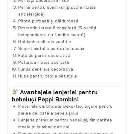
Pernuță decorativă mică
Pernă pentru somn (umplutură moale,
antialergică)
Pilotă pufoasă și călduroasă
Protecție laterală completă (5 bucăți
independente cu fundițe mentă)
Baldachin alb din voal fin
Suport metalic pentru baldachin
Față de pernă decorativă
Păturică moale asortată
Funda centrală decorativă
Husă pentru tăblia pătuțului
Avantajele lenjeriei pentru
bebeluși Peppi Bambini
Materiale certificate Oeko-Tex
, sigure pentru
pielea delicată a bebelușului
Lenjerie premium pentru bebeluși
, din catifea
moale și bumbac natural
Design elegant
, cu detalii realizate manual și