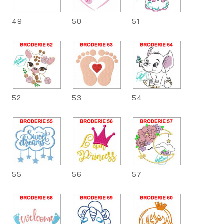
49
50
51
52
53
54
55
56
57