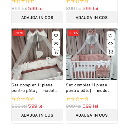
PeppiBambini,
albă, personalizabil cu
0
899
lei
599
lei
0
899
lei
599
lei
personalizabilă
nume – Peppi Bambini
out
out
Premium Collection
of
of
ADAUGA IN COS
ADAUGA IN COS
5
5
-33%
-33%
Set complet 11 piese
Set complet 11 piese
pentru pătuț – model
pentru pătuț – model
Royal White Pink din
Royal Pink din catifea
catifea fină alb-roz,
roz, personalizabil cu
0
899
lei
599
lei
0
899
lei
599
lei
personalizabil cu nume –
nume – Peppi Bambini
out
out
Peppi Bambini Premium
Premium
of
of
ADAUGA IN COS
ADAUGA IN COS
Collection
5
5