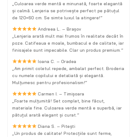
„Culoarea verde mentă e minunată, foarte elegantă
și calmă. Lenjeria se potrivește perfect pe pătuțul
de 120×60 cm. Se simte luxul la atingere!”
Andreea L. – Brașov
„Lenjeria arată mult mai frumos în realitate decât în
poze. Catifeaua e moale, bumbacul e de calitate, iar
finisajele sunt impecabile. Clar un produs premium.”
Ioana C. – Oradea
„Am primit coletul repede, ambalat perfect. Broderia
cu numele copilului e detaliată și elegantă.
Mulțumesc pentru profesionalism!”
Carmen I. – Timișoara
„Foarte mulțumită! Set complet, bine făcut,
materiale fine. Culoarea verde mentă e superbă, iar
pătuțul arată elegant și curat.”
Diana S. – Pitești
„Un produs de calitate! Protecțiile sunt ferme,