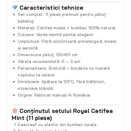
Caracteristici tehnice
Set complet:
11 piese premium pentru pătuț
bebeluș
Material:
Catifea moale + bumbac 100% natural
Culoare:
Verde mentă pastel elegant
Umplutură:
Fibră siliconizată antialergică, moale
și aerisită
Dimensiune pătuț:
120×60 cm
Vârsta recomandată:
0 – 3 ani
Personalizare:
Gratuită – broderie cu numele
copilului la cerere
Întreținere:
Spălare la 30°C, fără înălbitori,
stoarcere blândă
Origine:
Fabricat manual în România
Conținutul setului Royal Catifea
Mint (11 piese)
Cearceaf cu elastic din bumbac moale