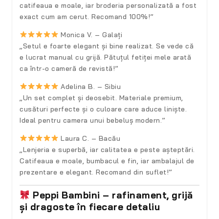
catifeaua e moale, iar broderia personalizată a fost
exact cum am cerut. Recomand 100%!”
Monica V. – Galați
„Setul e foarte elegant și bine realizat. Se vede că
e lucrat manual cu grijă. Pătuțul fetiței mele arată
ca într-o cameră de revistă!”
Adelina B. – Sibiu
„Un set complet și deosebit. Materiale premium,
cusături perfecte și o culoare care aduce liniște.
Ideal pentru camera unui bebeluș modern.”
Laura C. – Bacău
„Lenjeria e superbă, iar calitatea e peste așteptări.
Catifeaua e moale, bumbacul e fin, iar ambalajul de
prezentare e elegant. Recomand din suflet!”
Peppi Bambini – rafinament, grijă
și dragoste în fiecare detaliu