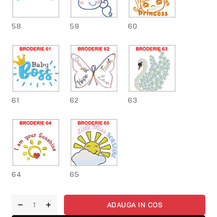
58
59
60
61
62
63
64
65
ADAUGA IN COS