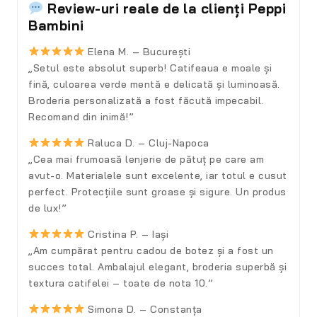
Review-uri reale de la clienți Peppi
Bambini
Elena M. – București
„Setul este absolut superb! Catifeaua e moale și
fină, culoarea verde mentă e delicată și luminoasă.
Broderia personalizată a fost făcută impecabil.
Recomand din inimă!”
Raluca D. – Cluj-Napoca
„Cea mai frumoasă lenjerie de pătuț pe care am
avut-o. Materialele sunt excelente, iar totul e cusut
perfect. Protecțiile sunt groase și sigure. Un produs
de lux!”
Cristina P. – Iași
„Am cumpărat pentru cadou de botez și a fost un
succes total. Ambalajul elegant, broderia superbă și
textura catifelei – toate de nota 10.”
Simona D. – Constanța