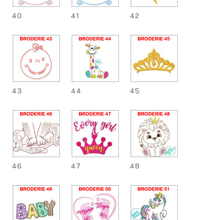
40
41
42
43
44
45
46
47
48