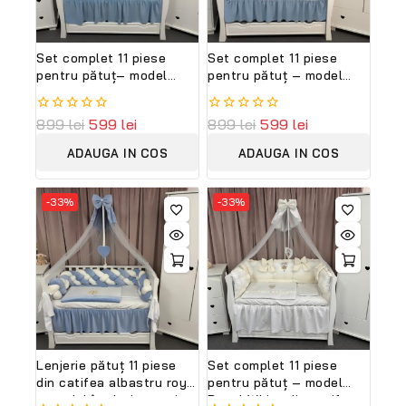
Set complet 11 piese
Set complet 11 piese
pentru pătuț– model
pentru pătuț – model
Royal White Blue din
Regal Blue din catifea
catifea alb-albastră,
albastră, personalizabil
0
899
lei
599
lei
0
899
lei
599
lei
personalizabil – Peppi
– Peppi Bambini Lux
out
out
Bambini Premium Edition
Edition
of
of
ADAUGA IN COS
ADAUGA IN COS
5
5
-33%
-33%
Lenjerie pătuț 11 piese
Set complet 11 piese
din catifea albastru royal
pentru pătuț – model
– model împletit premium
Royal White din catifea