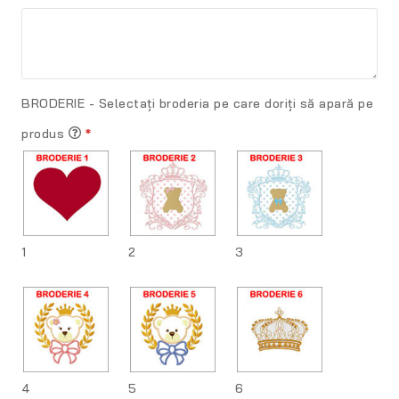
BRODERIE - Selectați broderia pe care doriți să apară pe
produs
*
1
2
3
4
5
6