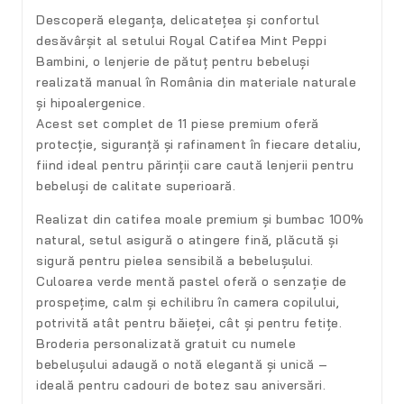
Descoperă eleganța, delicatețea și confortul
desăvârșit al setului
Royal Catifea Mint Peppi
Bambini
, o
lenjerie de pătuț pentru bebeluși
realizată manual în România din materiale naturale
și hipoalergenice.
Acest set complet de
11 piese premium
oferă
protecție, siguranță și rafinament în fiecare detaliu,
fiind ideal pentru părinții care caută
lenjerii pentru
bebeluși de calitate superioară
.
Realizat din
catifea moale premium
și
bumbac 100%
natural
, setul asigură o atingere fină, plăcută și
sigură pentru pielea sensibilă a bebelușului.
Culoarea
verde mentă pastel
oferă o senzație de
prospețime, calm și echilibru în camera copilului,
potrivită atât pentru băieței, cât și pentru fetițe.
Broderia personalizată gratuit cu numele
bebelușului adaugă o notă elegantă și unică –
ideală pentru
cadouri de botez
sau aniversări.