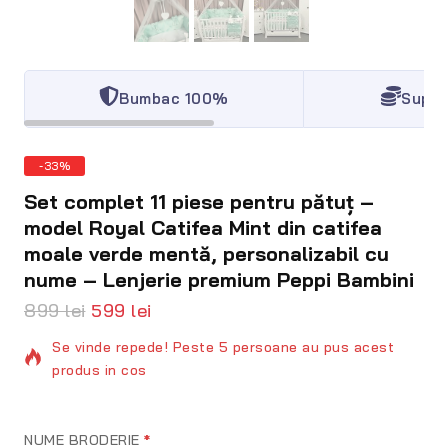
Bumbac 100%
Super
-33%
Set complet 11 piese pentru pătuț –
model Royal Catifea Mint din catifea
moale verde mentă, personalizabil cu
nume – Lenjerie premium Peppi Bambini
899
lei
599
lei
15 produse vandute in 9 ore
Se vinde repede! Peste 5 persoane au pus acest
produs in cos
NUME BRODERIE
*